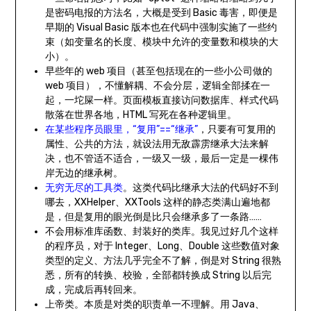
是密码电报的方法名，大概是受到 Basic 毒害，即便是
早期的 Visual Basic 版本也在代码中强制实施了一些约
束（如变量名的长度、模块中允许的变量数和模块的大
小）。
早些年的 web 项目（甚至包括现在的一些小公司做的
web 项目），不懂解耦、不会分层，逻辑全部揉在一
起，一坨屎一样。页面模板直接访问数据库、样式代码
散落在世界各地，HTML 写死在各种逻辑里。
在某些程序员眼里，“复用”==“继承”
，只要有可复用的
属性、公共的方法，就设法用无敌霹雳继承大法来解
决，也不管适不适合，一级又一级，最后一定是一棵伟
岸无边的继承树。
无穷无尽的工具类
。这类代码比继承大法的代码好不到
哪去，XXHelper、XXTools 这样的静态类满山遍地都
是，但是复用的眼光倒是比只会继承多了一条路……
不会用标准库函数、封装好的类库。我见过好几个这样
的程序员，对于 Integer、Long、Double 这些数值对象
类型的定义、方法几乎完全不了解，倒是对 String 很熟
悉，所有的转换、校验，全部都转换成 String 以后完
成，完成后再转回来。
上帝类。本质是对类的职责单一不理解。用 Java、