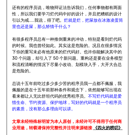
还有的程序员说，唯物辩证法告诉我们，任何事物都有两面
性，所以我们要学习烂代码中好的设计，并且把糟糕的设计
引以为戒……我说，得了吧。
烂就是烂，把屎放在冰激凌蛋筒
里也还是屎，那么矫情干什么？
有很多程序员总有一种推倒重来的冲动，特别是看到烂代码
的时候。我也曾经如此。其实这是危险的。况且在很多情况
下你的重写未必有他原来的烂代码好。也许你能解决其中的
30 个问题，却引入了 50 个新问题。重构还是要在业务模型
和流程清晰的情况下尽量小改动、划模块入手，大开大合总
是危险的。
总说十五年前吃过多少多少苦的程序员我一点都不佩服，我
佩服的是在十五年前那种条件和观念下，依然能够写出现在
看来都让人无比舒坦代码的优秀程序员。
不写烂代码就是爱
惜生命、节约资源、保护地球，写好的代码就是一个程序员
的素质，没有那么多理由可以讲。
文章未经特殊标明皆为本人原创，未经许可不得用于任何商
业用途，转载请保持完整性并注明来源链接
《四火的唠叨》