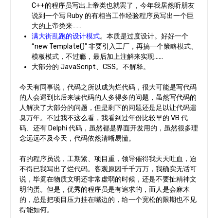
C++的程序员写出上帝类也就罢了，今年我居然听朋友
说到一个写 Ruby 的有相当工作经验程序员写出一个巨
大的上帝类来……
满大街乱跑的设计模式
。本质是过度设计。好好一个
“new Template()” 非要引入工厂，再搞一个策略模式、
模板模式，不过瘾，最后加上注解来实现……
大部分的 JavaScript、CSS。不解释。
今天有同事说，代码之所以成为烂代码，很大可能是写代码
的人会遇到比后来读代码的人多得多的问题，虽然写代码的
人解决了大部分的问题，但是剩下的问题还是足以让代码遗
臭万年。不过我不这么看，我看到过年份比较早的 VB 代
码、还有 Delphi 代码，虽然都是界面开发用的，虽然很多理
念远远不及今天，代码依然清晰易懂。
有的程序员说，工期紧、项目重，领导催得我天天吐血，迫
不得已我写出了烂代码。客观原因千千万万，我确实无话可
说，毕竟在物质文明还非常虚弱的时候，还是不要扯精神文
明的蛋。但是，优秀的程序员是有追求的，而人是会麻木
的，总是把项目压力挂在嘴边的，给一个宽松的限期也不见
得能如何。