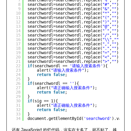
7
searchwordl=searchwordl.replace(
"%"
,
""
);
8
searchwordl=searchwordl.replace(
"#"
,
""
);
9
searchwordl=searchwordl.replace(
"&"
,
""
);
10
searchwordl=searchwordl.replace(
"*"
,
""
);
11
searchwordl=searchwordl.replace(
"("
,
""
);
12
searchwordl=searchwordl.replace(
")"
,
""
);
13
searchwordl=searchwordl.replace(
"@"
,
""
);
14
searchwordl=searchwordl.replace(
"`"
,
""
);
15
searchwordl=searchwordl.replace(
"/"
,
""
);
16
searchwordl=searchwordl.replace(
"\\"
,
""
);
17
searchwordl=searchwordl.replace(
","
,
""
);
18
searchwordl=searchwordl.replace(
"."
,
""
);
19
searchwordl=searchwordl.replace(
"="
,
""
);
20
searchwordl=searchwordl.replace(
"<"
,
""
);
21
searchwordl=searchwordl.replace(
">"
,
""
);
22
if
(searchwordl == 
'请输入搜索条件'
){
23
alert(
"请输入搜索条件"
);
24
return
false
;
25
}
26
if
(searchwordl == 
''
){
27
alert(
"请正确输入搜索条件"
);
28
return
false
;
29
}
30
if
(sig == 1){
31
alert(
"请正确输入搜索条件"
);
32
return
false
;
33
}
34
document.getElementById(
'searchword'
).value=
还有 JavaScript 的烂代码，这实在太多了，就不贴了。越