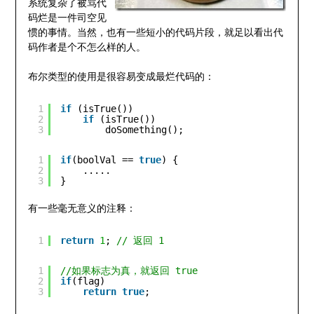
系统复杂了被骂代
码烂是一件司空见
惯的事情。当然，也有一些短小的代码片段，就足以看出代
码作者是个不怎么样的人。
布尔类型的使用是很容易变成最烂代码的：
1
if
(isTrue()) 
2
if
(isTrue()) 
3
doSomething();
1
if
(boolVal == 
true
) { 
2
..... 
3
}
有一些毫无意义的注释：
1
return
1
; 
// 返回 1
1
//如果标志为真，就返回 true
2
if
(flag)
3
return
true
;