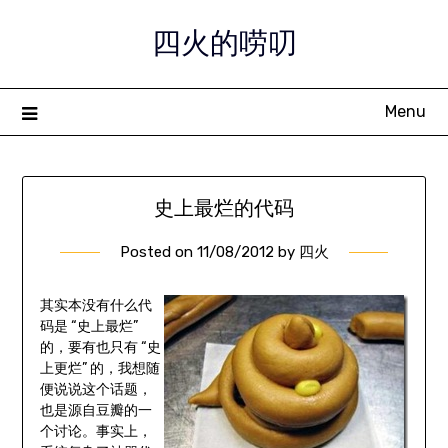
Skip
四火的唠叨
to
content
Menu
史上最烂的代码
Posted on
11/08/2012
by
四火
其实本没有什么代
码是 “史上最烂”
的，要有也只有 “史
上更烂” 的，我想随
便说说这个话题，
也是源自豆瓣的一
个讨论。事实上，