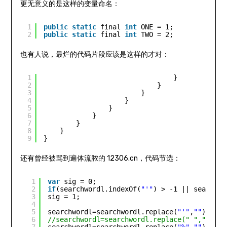
更无意义的是这样的变量命名：
1
public
static
final 
int
ONE = 1;
2
public
static
final 
int
TWO = 2;
也有人说，最烂的代码片段应该是这样的才对：
1
}
2
}
3
}
4
}
5
}
6
}
7
}
8
}
9
}
还有曾经被骂到遍体流脓的 12306.cn，代码节选：
1
var
sig = 0;
2
if
(searchwordl.indexOf(
"'"
) > -1 || searchwo
3
sig = 1;
4
5
searchwordl=searchwordl.replace(
"'"
,
""
);  
6
//searchwordl=searchwordl.replace(" ","");