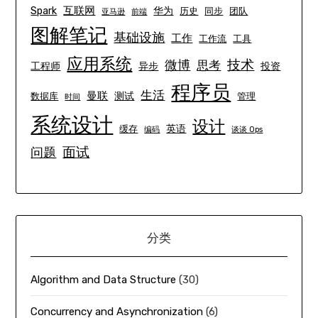
互联网
Spark
华为
历史
同步
团队
亚马逊
前端
图解笔记
基础设施
工作
工作流
工具
应用系统
技术
微博
思考
工程师
异步
投资
程序员
生活
曼联
测试
数据库
管理
时间
系统设计
设计
英语
缓存
编码
谈谈 Ops
面试
问题
分类
Algorithm and Data Structure
(30)
Concurrency and Asynchronization
(6)