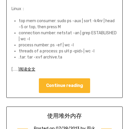
Linux：
top mem consumer: sudo ps -aux | sort -k4nr | head
-5 or top, then press M
connection number: netstat -an | grep ESTABLISHED
| wc –l
process number: ps -ef | wc -l
threads of a process: ps uH p <pid> | wc -l
.tar: tar -xvf archive.ta
[……]
阅读全文
Continue reading
使用堆外内存
Posted on
07/28/2013
by
四火