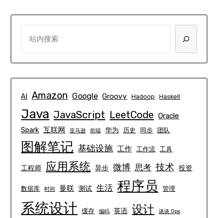
SEARCH
Amazon
Google
Groovy
AI
Hadoop
Haskell
Java
JavaScript
LeetCode
Oracle
互联网
Spark
华为
历史
同步
团队
亚马逊
前端
图解笔记
基础设施
工作
工作流
工具
应用系统
技术
微博
思考
工程师
异步
投资
程序员
生活
曼联
测试
数据库
管理
时间
系统设计
设计
英语
缓存
编码
谈谈 Ops