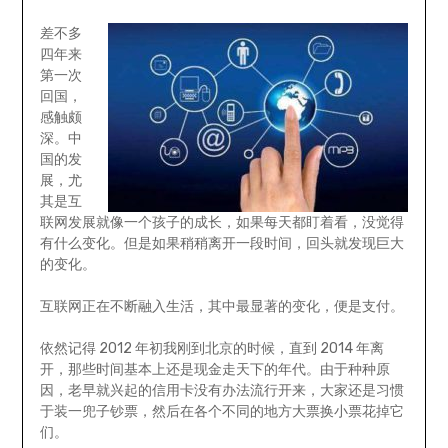
差不多
四年来
第一次
回国，
感触颇
深。中
国的发
展，尤
其是互
联网发展就像一个孩子的成长，如果每天都盯着看，没觉得
有什么变化。但是如果稍稍离开一段时间，回头就发现巨大
的变化。
互联网正在不断融入生活，其中最显著的变化，便是支付。
依然记得 2012 年初我刚到北京的时候，直到 2014 年离
开，那些时间基本上还是现金走天下的年代。由于种种原
因，老早就兴起的信用卡没有办法流行开来，大家还是习惯
于装一兜子钞票，然后在各个不同的地方大票换小票花掉它
们。