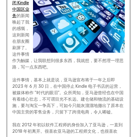
闭 Kindle
中国区业
务
的新闻
唤起了我
的感慨，
这则新闻
在朋友圈
刷屏了。
这件事情
作为触媒，让我联想到很多东西，我就想，要不然理一理思
路，写一点东西吧。
这件事情，基本上就是说，亚马逊宣布将于一年之后即
2023 年 6 月 30 日，在中国停止 Kindle 电子书店的运营，
被媒体称作 “时代的眼泪”。众所周知，亚马逊曾经也在中国
有着雄心壮志，不可谓目光不长远。建仓储和物流的基础设
施，要与淘宝一争高下，可如今只能灰溜溜地撤出了原本在
中国主营的零售业务，只留下了跨境电商，令人唏嘘。
我在 2012 年初以软件工程师的身份加入了亚马逊，一直到
2018 年初离开。很喜欢亚马逊的工程师文化，也很喜欢