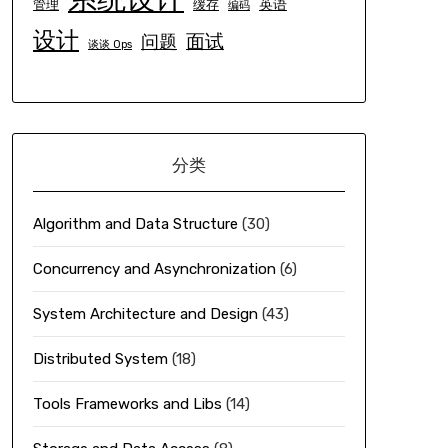
英语
管理
缓存
编码
设计
面试
问题
谈谈 Ops
分类
Algorithm and Data Structure
(30)
Concurrency and Asynchronization
(6)
System Architecture and Design
(43)
Distributed System
(18)
Tools Frameworks and Libs
(14)