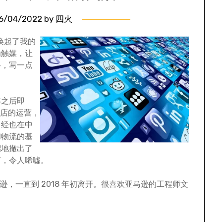
6/04/2022
by
四火
唤起了我的
为触媒，让
路，写一点
年之后即
电子书店的运营，
曾经也在中
和物流的基
溜地撤出了
商，令人唏嘘。
马逊，一直到 2018 年初离开。很喜欢亚马逊的工程师文