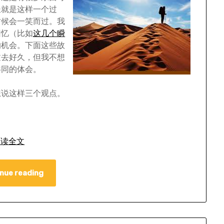
长就是这样一个过
时候会一笑而过。我
回忆（比如
这几个瞬
的机会。下面这些故
过去好久，但我不想
共同的体会。
想说这样三个观点。
阅读全文
nue reading