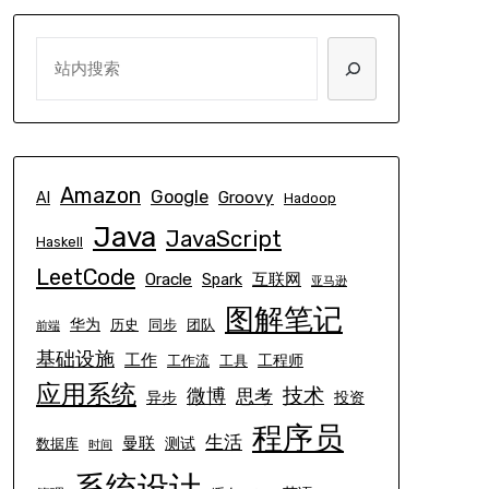
SEARCH
Amazon
Google
Groovy
AI
Hadoop
Java
JavaScript
Haskell
LeetCode
Oracle
互联网
Spark
亚马逊
图解笔记
华为
历史
同步
团队
前端
基础设施
工作
工程师
工作流
工具
应用系统
技术
微博
思考
异步
投资
程序员
生活
曼联
测试
数据库
时间
系统设计