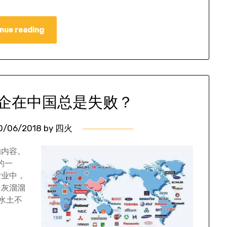
nue reading
企在中国总是失败？
0/06/2018
by
四火
的内容。
的一
行业中，
，灰溜溜
水土不