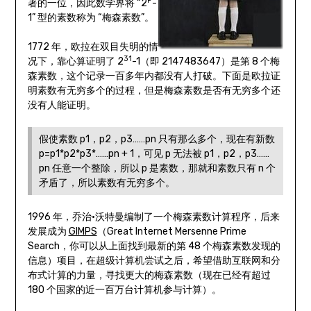
P
著的一位，因此数学界将 “2
-
1” 型的素数称为 “梅森素数”。
1772 年，欧拉在双目失明的情
31
况下，靠心算证明了 2
-1（即 2147483647）是第 8 个梅
森素数，这个记录一百多年内都没有人打破。下面是欧拉证
明素数有无穷多个的过程，但是梅森素数是否有无穷多个还
没有人能证明。
假使素数 p1，p2，p3……pn 只有那么多个，现在有新数
p=p1*p2*p3*……pn + 1，可见 p 无法被 p1，p2，p3……
pn 任意一个整除，所以 p 是素数，那就和素数只有 n 个
矛盾了，所以素数有无穷多个。
1996 年，乔治·沃特曼编制了一个梅森素数计算程序，后来
发展成为
GIMPS
（Great Internet Mersenne Prime
Search，你可以从上面找到最新的第 48 个梅森素数发现的
信息）项目，在超级计算机尝试之后，希望借助互联网和分
布式计算的力量，寻找更大的梅森素数（现在已经有超过
180 个国家的近一百万台计算机参与计算）。