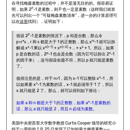
在寻找梅森素数的过程中，并不是漫无目的的。很容易证
P
明，如果 2
-1 是素数，则 P 也一定是素数（这样我们就首
先可以列出一个 “可疑梅森素数清单”，进一步的计算原理可
以在
这里
找到），证明如下：
P
假设 2
-1 是素数的情况下，p 却是合数，那么令
rs
p=r*s，r 和 s 都是大于 1 的正整数，那么 x
-1 就可以拆
s
s(r-1)
s(r-2)
s
解成 x
-1 乘以 x
+ x
+ … + x
+ 1。所以，如果
p
s
p 是合数的话，2
-1 也会是合数（因为它可以拆出 2
-1
的因子来），这与假设命题不符，所以 p 就只能是素数
了。
n
值得注意的是，对于 n>1，因为 x-1 可以整除 x
-1 ，所
n
以如果要 x
-1 为素数的话，x-1 就必须等于 1 了，所以
x 就只能是 2 了。那么，就可以得到如下推论：
n
如果 a 和 n 都是大于 1 的正整数，如果 a
-1 是素数的
话，那么 a 就只能是 2，而且 n 必须为素数
。
美国中央密苏里大学数学教授 Curtis Cooper 领导的研究小
组于一周前的 1 月 25 日发现了已知的最大梅森素数——