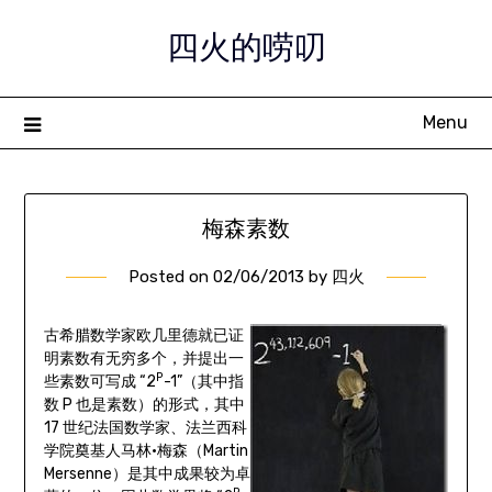
Skip
四火的唠叨
to
content
Menu
梅森素数
Posted on
02/06/2013
by
四火
古希腊数学家欧几里德就已证
明素数有无穷多个，并提出一
P
些素数可写成 “2
-1”（其中指
数 P 也是素数）的形式，其中
17 世纪法国数学家、法兰西科
学院奠基人马林·梅森（Martin
Mersenne）是其中成果较为卓