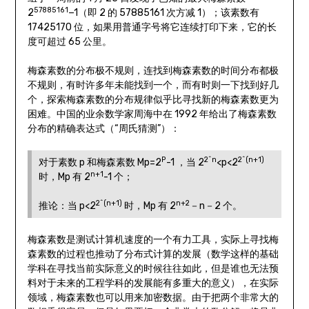
57885161
2
−1（即 2 的 57885161 次方减 1）；该素数有
17425170 位，如果用普通字号将它连续打印下来，它的长
度可超过 65 公里。
梅森素数的分布极不规则，连找到梅森素数的时间分布都极
不规则，有时许多年未能找到一个，而有时则一下找到好几
个，探索梅森素数的分布规律似乎比寻找新的梅森素数更为
困难。中国的业余数学家周海中在 1992 年给出了梅森素数
分布的精确表达式（“周氏猜测”）：
P
2^n
2^(n+1)
对于素数 p 和梅森素数 Mp=2
-1 ，当 2
<p<2
n+1
时，Mp 有 2
-1 个；
2^(n+1)
n+2
推论：当 p<2
时，Mp 有 2
－n－2 个。
梅森素数是测试计算机速度的一个有力工具，实际上寻找梅
森素数的过程也推动了分布式计算的发展（数学这样的基础
学科在寻找当前实际意义的时候往往如此，但是谁也无法预
料对于未来的工程学科的发展能有多重大的意义），在实际
领域，梅森素数也可以用来加密数据。由于把两个非常大的