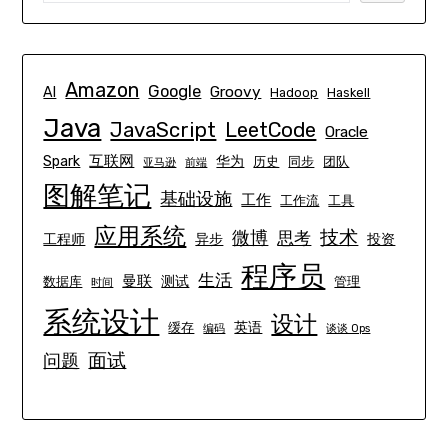
Amazon
Google
Groovy
AI
Hadoop
Haskell
Java
JavaScript
LeetCode
Oracle
互联网
Spark
华为
历史
同步
团队
亚马逊
前端
图解笔记
基础设施
工作
工作流
工具
应用系统
技术
微博
思考
工程师
异步
投资
程序员
生活
曼联
测试
数据库
管理
时间
系统设计
设计
英语
缓存
编码
谈谈 Ops
面试
问题