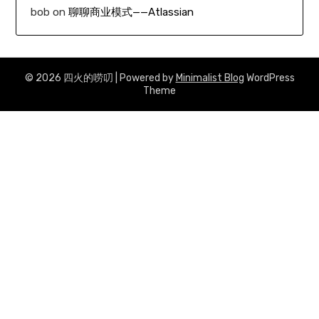
bob
on
聊聊商业模式——Atlassian
© 2026 四火的唠叨
| Powered by
Minimalist Blog
WordPress
Theme